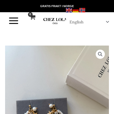
Skip
GRATIS FRAKT I NORGE
To
Account
Content
Pearl
Symphony
Quantity